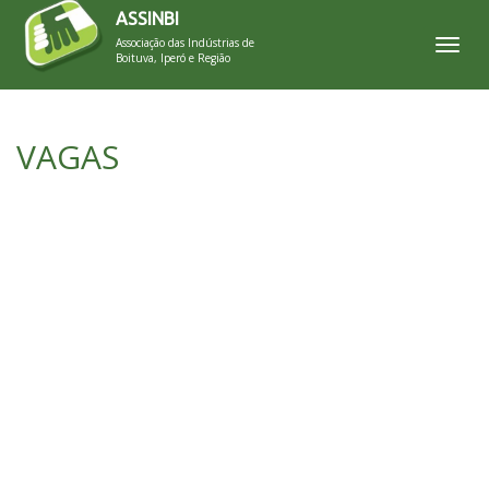
ASSINBI
Associação das Indústrias de
Toggl
Boituva, Iperó e Região
VAGAS