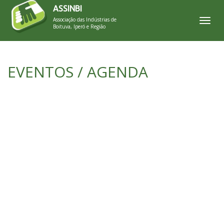
ASSINBI
Associação das Indústrias de
Toggl
Boituva, Iperó e Região
EVENTOS / AGENDA